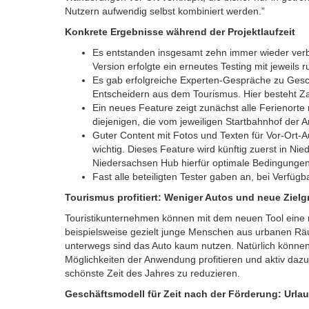
Nutzern aufwendig selbst kombiniert werden.”
Konkrete Ergebnisse während der Projektlaufzeit
Es entstanden insgesamt zehn immer wieder ver
Version erfolgte ein erneutes Testing mit jeweils 
Es gab erfolgreiche Experten-Gespräche zu Ges
Entscheidern aus dem Tourismus. Hier besteht Za
Ein neues Feature zeigt zunächst alle Ferienorte
diejenigen, die vom jeweiligen Startbahnhof der
Guter Content mit Fotos und Texten für Vor-Ort-
wichtig. Dieses Feature wird künftig zuerst in Ni
Niedersachsen Hub hierfür optimale Bedingungen 
Fast alle beteiligten Tester gaben an, bei Verfügb
Tourismus profitiert: Weniger Autos und neue Ziel
Touristikunternehmen können mit dem neuen Tool eine 
beispielsweise gezielt junge Menschen aus urbanen R
unterwegs sind das Auto kaum nutzen. Natürlich könne
Möglichkeiten der Anwendung profitieren und aktiv daz
schönste Zeit des Jahres zu reduzieren.
Geschäftsmodell für Zeit nach der Förderung: Url