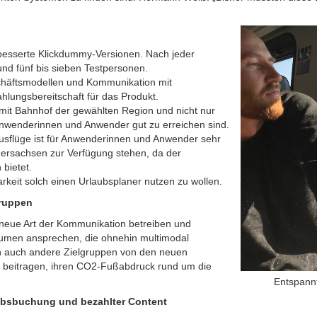
besserte Klickdummy-Versionen. Nach jeder
rund fünf bis sieben Testpersonen.
chäftsmodellen und Kommunikation mit
hlungsbereitschaft für das Produkt.
 mit Bahnhof der gewählten Region und nicht nur
 Anwenderinnen und Anwender gut zu erreichen sind.
Ausflüge ist für Anwenderinnen und Anwender sehr
edersachsen zur Verfügung stehen, da der
bietet.
arkeit solch einen Urlaubsplaner nutzen zu wollen.
gruppen
neue Art der Kommunikation betreiben und
äumen ansprechen, die ohnehin multimodal
n auch andere Zielgruppen von den neuen
u beitragen, ihren CO2-Fußabdruck rund um die
Entspannt
aubsbuchung und bezahlter Content