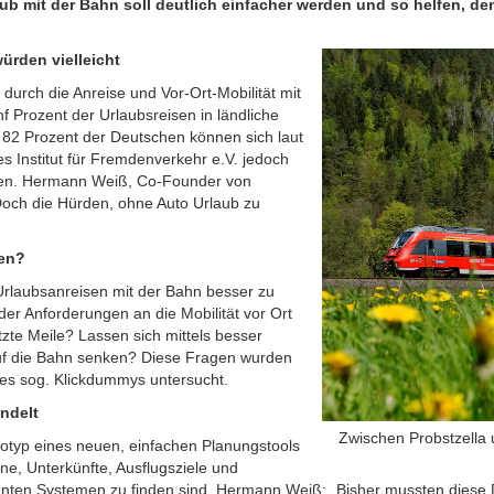
aub mit der Bahn soll deutlich einfacher werden und so helfen, d
ürden vielleicht
urch die Anreise und Vor-Ort-Mobilität mit
 Prozent der Urlaubsreisen in ländliche
 82 Prozent der Deutschen können sich laut
s Institut für Fremdenverkehr e.V. jedoch
ahren. Hermann Weiß, Co-Founder von
Doch die Hürden, ohne Auto Urlaub zu
sen?
 Urlaubsanreisen mit der Bahn besser zu
er Anforderungen an die Mobilität vor Ort
tzte Meile? Lassen sich mittels besser
auf die Bahn senken? Diese Fragen wurden
nes sog. Klickdummys untersucht.
ndelt
Zwischen Probstzella 
otyp eines neuen, einfachen Planungstools
ne, Unterkünfte, Ausflugsziele und
ennten Systemen zu finden sind. Hermann Weiß: „Bisher mussten diese