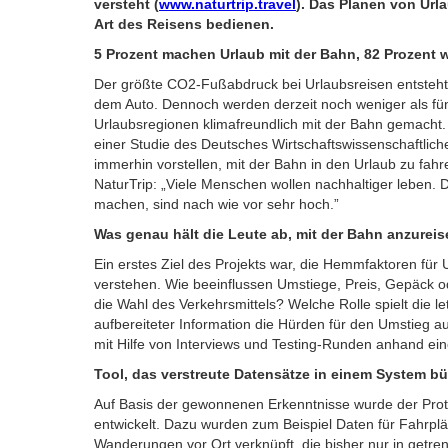
versteht (
www.naturtrip.travel
). Das Planen von Url
Art des Reisens bedienen.
5 Prozent machen Urlaub mit der Bahn, 82 Prozent w
Der größte CO2-Fußabdruck bei Urlaubsreisen entsteht d
dem Auto. Dennoch werden derzeit noch weniger als fünf
Urlaubsregionen klimafreundlich mit der Bahn gemacht.
einer Studie des Deutsches Wirtschaftswissenschaftliche
immerhin vorstellen, mit der Bahn in den Urlaub zu f
NaturTrip: „Viele Menschen wollen nachhaltiger leben. 
machen, sind nach wie vor sehr hoch.”
Was genau hält die Leute ab, mit der Bahn anzurei
Ein erstes Ziel des Projekts war, die Hemmfaktoren für
verstehen. Wie beeinflussen Umstiege, Preis, Gepäck od
die Wahl des Verkehrsmittels? Welche Rolle spielt die le
aufbereiteter Information die Hürden für den Umstieg 
mit Hilfe von Interviews und Testing-Runden anhand ei
Tool, das verstreute Datensätze in einem System bü
Auf Basis der gewonnenen Erkenntnisse wurde der Prot
entwickelt. Dazu wurden zum Beispiel Daten für Fahrplä
Wanderungen vor Ort verknüpft, die bisher nur in getr