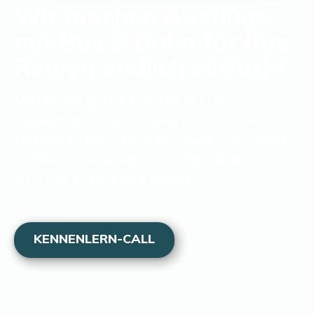
Wir machen Ausflüge
mit Bus & Bahn für Ihre
Region endlich einfach!
Mit der Web-App von NaturTrip
ermöglichen Sie es Ihren Gästen und
Einheimischen, das Auto auch mal stehen
zu lassen. Ausflüge mit ÖPNV sind mit uns
jetzt kinderleicht zu planen.
KENNENLERN-CALL